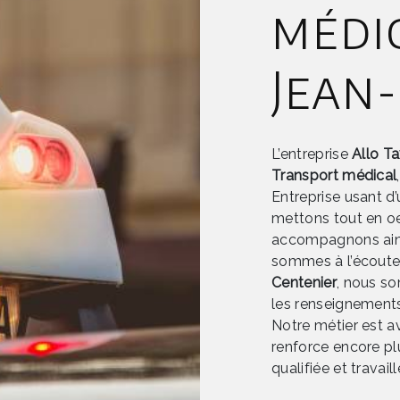
médic
Jean
L’entreprise
Allo T
Transport médical
Entreprise usant d’
mettons tout en oe
accompagnons ains
sommes à l’écoute 
Centenier
, nous s
les renseignements
Notre métier est a
renforce encore plu
qualifiée et travail