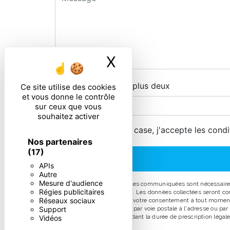
X
Masquer le ban
Combien font deux plus deux
Ce site utilise des cookies
et vous donne le contrôle
sur ceux que vous
souhaitez activer
En cochant cette case, j'accepte les condi
Nos partenaires
(17)
APIs
Autre
Mesure d'audience
** Les données personnelles communiquées sont nécessaires au
Régies publicitaires
répondre à votre message. Les données collectées seront comm
Réseaux sociaux
d’opposition, de retrait de votre consentement à tout moment
Support
pouvez exercer ces droits par voie postale à l'adresse ou pa
prise de contact puis pendant la durée de prescription légale 
Vidéos