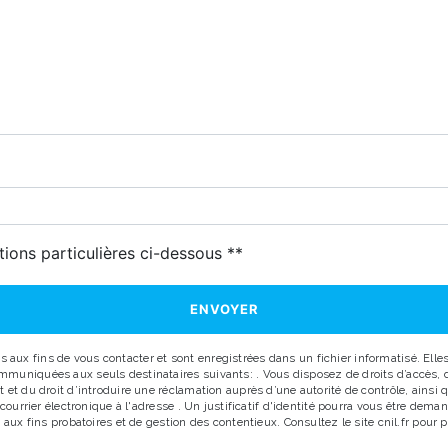
deau des cookies
tions particulières ci-dessous **
ENVOYER
x fins de vous contacter et sont enregistrées dans un fichier informatisé. Elles 
uniquées aux seuls destinataires suivants: . Vous disposez de droits d’accès, de r
 et du droit d’introduire une réclamation auprès d’une autorité de contrôle, ainsi
r courrier électronique à l'adresse . Un justificatif d'identité pourra vous être d
aux fins probatoires et de gestion des contentieux. Consultez le site cnil.fr pour p