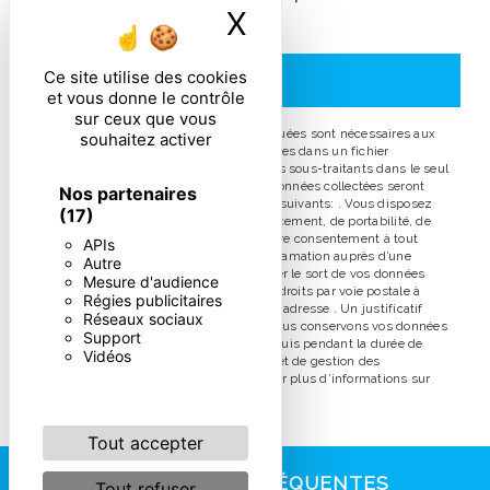
X
Masquer le ban
particulières ci-dessous **
Ce site utilise des cookies
ENVOYER
et vous donne le contrôle
sur ceux que vous
** Les données personnelles communiquées sont nécessaires aux
souhaitez activer
fins de vous contacter et sont enregistrées dans un fichier
informatisé. Elles sont destinées à et ses sous-traitants dans le seul
but de répondre à votre message. Les données collectées seront
Nos partenaires
communiquées aux seuls destinataires suivants: . Vous disposez
(17)
de droits d’accès, de rectification, d’effacement, de portabilité, de
limitation, d’opposition, de retrait de votre consentement à tout
APIs
moment et du droit d’introduire une réclamation auprès d’une
Autre
autorité de contrôle, ainsi que d’organiser le sort de vos données
Mesure d'audience
post-mortem. Vous pouvez exercer ces droits par voie postale à
Régies publicitaires
l'adresse ou par courrier électronique à l'adresse . Un justificatif
Réseaux sociaux
d'identité pourra vous être demandé. Nous conservons vos données
Support
pendant la période de prise de contact puis pendant la durée de
Vidéos
prescription légale aux fins probatoires et de gestion des
contentieux. Consultez le site cnil.fr pour plus d’informations sur
vos droits.
Tout accepter
RECHERCHES FRÉQUENTES
Tout refuser