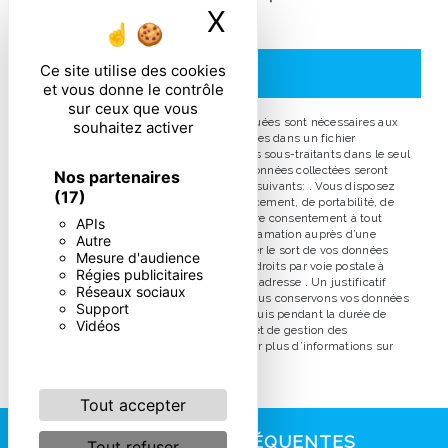
X
Masquer le ban
particulières ci-dessous **
Ce site utilise des cookies
ENVOYER
et vous donne le contrôle
sur ceux que vous
** Les données personnelles communiquées sont nécessaires aux
souhaitez activer
fins de vous contacter et sont enregistrées dans un fichier
informatisé. Elles sont destinées à et ses sous-traitants dans le seul
but de répondre à votre message. Les données collectées seront
Nos partenaires
communiquées aux seuls destinataires suivants: . Vous disposez
(17)
de droits d’accès, de rectification, d’effacement, de portabilité, de
limitation, d’opposition, de retrait de votre consentement à tout
APIs
moment et du droit d’introduire une réclamation auprès d’une
Autre
autorité de contrôle, ainsi que d’organiser le sort de vos données
Mesure d'audience
post-mortem. Vous pouvez exercer ces droits par voie postale à
Régies publicitaires
l'adresse ou par courrier électronique à l'adresse . Un justificatif
Réseaux sociaux
d'identité pourra vous être demandé. Nous conservons vos données
Support
pendant la période de prise de contact puis pendant la durée de
Vidéos
prescription légale aux fins probatoires et de gestion des
contentieux. Consultez le site cnil.fr pour plus d’informations sur
vos droits.
Tout accepter
RECHERCHES FRÉQUENTES
Tout refuser