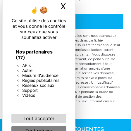
X
Masquer le ban
particulières ci-dessous **
Ce site utilise des cookies
ENVOYER
et vous donne le contrôle
sur ceux que vous
** Les données personnelles communiquées sont nécessaires aux
souhaitez activer
fins de vous contacter et sont enregistrées dans un fichier
informatisé. Elles sont destinées à et ses sous-traitants dans le seul
but de répondre à votre message. Les données collectées seront
Nos partenaires
communiquées aux seuls destinataires suivants: . Vous disposez
(17)
de droits d’accès, de rectification, d’effacement, de portabilité, de
limitation, d’opposition, de retrait de votre consentement à tout
APIs
moment et du droit d’introduire une réclamation auprès d’une
Autre
autorité de contrôle, ainsi que d’organiser le sort de vos données
Mesure d'audience
post-mortem. Vous pouvez exercer ces droits par voie postale à
Régies publicitaires
l'adresse ou par courrier électronique à l'adresse . Un justificatif
Réseaux sociaux
d'identité pourra vous être demandé. Nous conservons vos données
Support
pendant la période de prise de contact puis pendant la durée de
Vidéos
prescription légale aux fins probatoires et de gestion des
contentieux. Consultez le site cnil.fr pour plus d’informations sur
vos droits.
Tout accepter
RECHERCHES FRÉQUENTES
Tout refuser