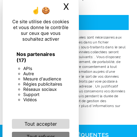
X
Masquer le ban
particulières ci-dessous **
Ce site utilise des cookies
ENVOYER
et vous donne le contrôle
sur ceux que vous
** Les données personnelles communiquées sont nécessaires aux
souhaitez activer
fins de vous contacter et sont enregistrées dans un fichier
informatisé. Elles sont destinées à et ses sous-traitants dans le seul
but de répondre à votre message. Les données collectées seront
Nos partenaires
communiquées aux seuls destinataires suivants: . Vous disposez
(17)
de droits d’accès, de rectification, d’effacement, de portabilité, de
limitation, d’opposition, de retrait de votre consentement à tout
APIs
moment et du droit d’introduire une réclamation auprès d’une
Autre
autorité de contrôle, ainsi que d’organiser le sort de vos données
Mesure d'audience
post-mortem. Vous pouvez exercer ces droits par voie postale à
Régies publicitaires
l'adresse ou par courrier électronique à l'adresse . Un justificatif
Réseaux sociaux
d'identité pourra vous être demandé. Nous conservons vos données
Support
pendant la période de prise de contact puis pendant la durée de
Vidéos
prescription légale aux fins probatoires et de gestion des
contentieux. Consultez le site cnil.fr pour plus d’informations sur
vos droits.
Tout accepter
RECHERCHES FRÉQUENTES
Tout refuser