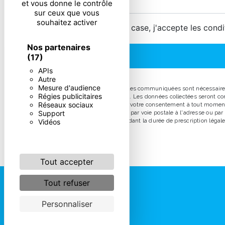
et vous donne le contrôle
sur ceux que vous
souhaitez activer
En cochant cette case, j'accepte les condi
Nos partenaires
(17)
APIs
Autre
Mesure d'audience
** Les données personnelles communiquées sont nécessaires au
Régies publicitaires
répondre à votre message. Les données collectées seront comm
Réseaux sociaux
d’opposition, de retrait de votre consentement à tout moment
Support
pouvez exercer ces droits par voie postale à l'adresse ou pa
prise de contact puis pendant la durée de prescription légale 
Vidéos
Tout accepter
Tout refuser
Personnaliser