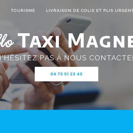
I
TOURISME
LIVRAISON DE COLIS ET PLIS URGEN
Taxi Magn
lo
N'HÉSITEZ PAS À NOUS CONTACTE
04 75 51 23 45