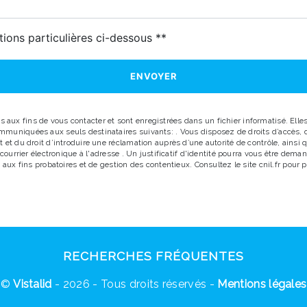
tions particulières ci-dessous **
ENVOYER
x fins de vous contacter et sont enregistrées dans un fichier informatisé. Elles 
uniquées aux seuls destinataires suivants: . Vous disposez de droits d’accès, de r
 et du droit d’introduire une réclamation auprès d’une autorité de contrôle, ainsi
r courrier électronique à l'adresse . Un justificatif d'identité pourra vous être d
aux fins probatoires et de gestion des contentieux. Consultez le site cnil.fr pour p
RECHERCHES FRÉQUENTES
©
Vistalid
- 2026 - Tous droits réservés -
Mentions légales