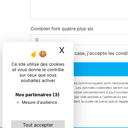
Combien font quatre plus six
X
Masquer le ban
En cochant cette case, j'accepte les condi
Ce site utilise des cookies
et vous donne le contrôle
sur ceux que vous
souhaitez activer
** Les données personnelles communiquées sont nécessaires au
répondre à votre message. Les données collectées seront comm
d’opposition, de retrait de votre consentement à tout moment
Nos partenaires
(3)
pouvez exercer ces droits par voie postale à l'adresse ou pa
prise de contact puis pendant la durée de prescription légale 
Mesure d'audience
Tout accepter