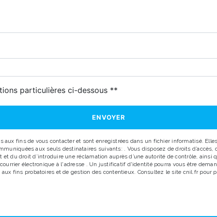
deau des cookies
tions particulières ci-dessous **
ENVOYER
x fins de vous contacter et sont enregistrées dans un fichier informatisé. Elles 
uniquées aux seuls destinataires suivants: . Vous disposez de droits d’accès, de r
 et du droit d’introduire une réclamation auprès d’une autorité de contrôle, ainsi
r courrier électronique à l'adresse . Un justificatif d'identité pourra vous être d
aux fins probatoires et de gestion des contentieux. Consultez le site cnil.fr pour p