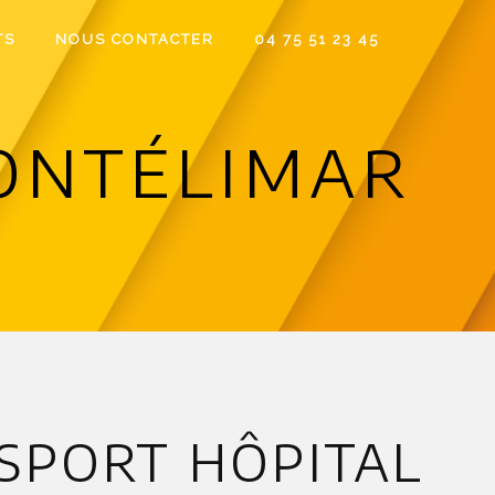
TS
NOUS CONTACTER
04 75 51 23 45
ontélimar
sport hôpital