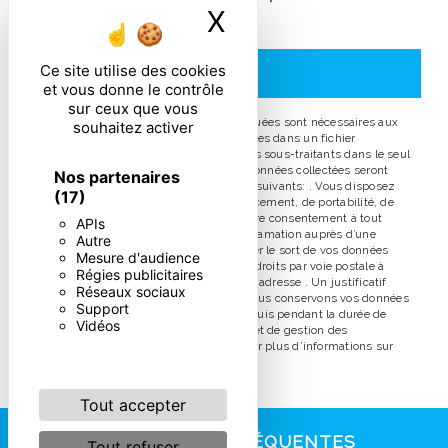
X
Masquer le ban
particulières ci-dessous **
Ce site utilise des cookies
ENVOYER
et vous donne le contrôle
sur ceux que vous
** Les données personnelles communiquées sont nécessaires aux
souhaitez activer
fins de vous contacter et sont enregistrées dans un fichier
informatisé. Elles sont destinées à et ses sous-traitants dans le seul
but de répondre à votre message. Les données collectées seront
Nos partenaires
communiquées aux seuls destinataires suivants: . Vous disposez
(17)
de droits d’accès, de rectification, d’effacement, de portabilité, de
limitation, d’opposition, de retrait de votre consentement à tout
APIs
moment et du droit d’introduire une réclamation auprès d’une
Autre
autorité de contrôle, ainsi que d’organiser le sort de vos données
Mesure d'audience
post-mortem. Vous pouvez exercer ces droits par voie postale à
Régies publicitaires
l'adresse ou par courrier électronique à l'adresse . Un justificatif
Réseaux sociaux
d'identité pourra vous être demandé. Nous conservons vos données
Support
pendant la période de prise de contact puis pendant la durée de
Vidéos
prescription légale aux fins probatoires et de gestion des
contentieux. Consultez le site cnil.fr pour plus d’informations sur
vos droits.
Tout accepter
RECHERCHES FRÉQUENTES
Tout refuser