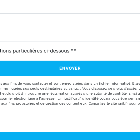
deau des cookies
tions particulières ci-dessous **
ENVOYER
x fins de vous contacter et sont enregistrées dans un fichier informatisé. Elles 
uniquées aux seuls destinataires suivants: . Vous disposez de droits d’accès, de r
 et du droit d’introduire une réclamation auprès d’une autorité de contrôle, ainsi
r courrier électronique à l'adresse . Un justificatif d'identité pourra vous être d
aux fins probatoires et de gestion des contentieux. Consultez le site cnil.fr pour p