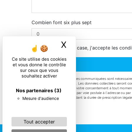
Combien font six plus sept
X
Masquer le ban
En cochant cette case, j'accepte les condi
Ce site utilise des cookies
et vous donne le contrôle
sur ceux que vous
souhaitez activer
** Les données personnelles communiquées sont nécessaires au
répondre à votre message. Les données collectées seront comm
d’opposition, de retrait de votre consentement à tout moment
Nos partenaires
(3)
pouvez exercer ces droits par voie postale à l'adresse ou pa
prise de contact puis pendant la durée de prescription légale 
Mesure d'audience
Tout accepter