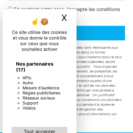
En cochant cette case, j'accepte les conditions
X
Masquer le ban
particulières ci-dessous **
Ce site utilise des cookies
ENVOYER
et vous donne le contrôle
sur ceux que vous
** Les données personnelles communiquées sont nécessaires aux
souhaitez activer
fins de vous contacter et sont enregistrées dans un fichier
informatisé. Elles sont destinées à et ses sous-traitants dans le seul
but de répondre à votre message. Les données collectées seront
Nos partenaires
communiquées aux seuls destinataires suivants: . Vous disposez
(17)
de droits d’accès, de rectification, d’effacement, de portabilité, de
limitation, d’opposition, de retrait de votre consentement à tout
APIs
moment et du droit d’introduire une réclamation auprès d’une
Autre
autorité de contrôle, ainsi que d’organiser le sort de vos données
Mesure d'audience
post-mortem. Vous pouvez exercer ces droits par voie postale à
Régies publicitaires
l'adresse ou par courrier électronique à l'adresse . Un justificatif
Réseaux sociaux
d'identité pourra vous être demandé. Nous conservons vos données
Support
pendant la période de prise de contact puis pendant la durée de
Vidéos
prescription légale aux fins probatoires et de gestion des
contentieux. Consultez le site cnil.fr pour plus d’informations sur
vos droits.
Tout accepter