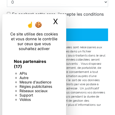
En cochant cette case, j'accepte les conditions
X
Masquer le ban
particulières ci-dessous **
Ce site utilise des cookies
ENVOYER
et vous donne le contrôle
sur ceux que vous
** Les données personnelles communiquées sont nécessaires aux
souhaitez activer
fins de vous contacter et sont enregistrées dans un fichier
informatisé. Elles sont destinées à et ses sous-traitants dans le seul
but de répondre à votre message. Les données collectées seront
Nos partenaires
communiquées aux seuls destinataires suivants: . Vous disposez
(17)
de droits d’accès, de rectification, d’effacement, de portabilité, de
limitation, d’opposition, de retrait de votre consentement à tout
APIs
moment et du droit d’introduire une réclamation auprès d’une
Autre
autorité de contrôle, ainsi que d’organiser le sort de vos données
Mesure d'audience
post-mortem. Vous pouvez exercer ces droits par voie postale à
Régies publicitaires
l'adresse ou par courrier électronique à l'adresse . Un justificatif
Réseaux sociaux
d'identité pourra vous être demandé. Nous conservons vos données
Support
pendant la période de prise de contact puis pendant la durée de
Vidéos
prescription légale aux fins probatoires et de gestion des
contentieux. Consultez le site cnil.fr pour plus d’informations sur
vos droits.