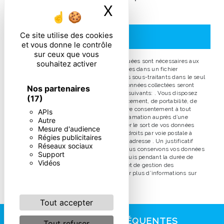
X
Masquer le ban
particulières ci-dessous **
Ce site utilise des cookies
ENVOYER
et vous donne le contrôle
sur ceux que vous
** Les données personnelles communiquées sont nécessaires aux
souhaitez activer
fins de vous contacter et sont enregistrées dans un fichier
informatisé. Elles sont destinées à et ses sous-traitants dans le seul
but de répondre à votre message. Les données collectées seront
Nos partenaires
communiquées aux seuls destinataires suivants: . Vous disposez
(17)
de droits d’accès, de rectification, d’effacement, de portabilité, de
limitation, d’opposition, de retrait de votre consentement à tout
APIs
moment et du droit d’introduire une réclamation auprès d’une
Autre
autorité de contrôle, ainsi que d’organiser le sort de vos données
Mesure d'audience
post-mortem. Vous pouvez exercer ces droits par voie postale à
Régies publicitaires
l'adresse ou par courrier électronique à l'adresse . Un justificatif
Réseaux sociaux
d'identité pourra vous être demandé. Nous conservons vos données
Support
pendant la période de prise de contact puis pendant la durée de
Vidéos
prescription légale aux fins probatoires et de gestion des
contentieux. Consultez le site cnil.fr pour plus d’informations sur
vos droits.
Tout accepter
RECHERCHES FRÉQUENTES
Tout refuser