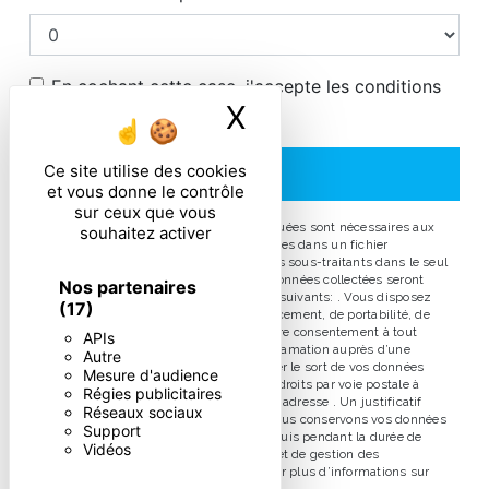
En cochant cette case, j'accepte les conditions
X
Masquer le ban
particulières ci-dessous **
Ce site utilise des cookies
ENVOYER
et vous donne le contrôle
sur ceux que vous
** Les données personnelles communiquées sont nécessaires aux
souhaitez activer
fins de vous contacter et sont enregistrées dans un fichier
informatisé. Elles sont destinées à et ses sous-traitants dans le seul
but de répondre à votre message. Les données collectées seront
Nos partenaires
communiquées aux seuls destinataires suivants: . Vous disposez
(17)
de droits d’accès, de rectification, d’effacement, de portabilité, de
limitation, d’opposition, de retrait de votre consentement à tout
APIs
moment et du droit d’introduire une réclamation auprès d’une
Autre
autorité de contrôle, ainsi que d’organiser le sort de vos données
Mesure d'audience
post-mortem. Vous pouvez exercer ces droits par voie postale à
Régies publicitaires
l'adresse ou par courrier électronique à l'adresse . Un justificatif
Réseaux sociaux
d'identité pourra vous être demandé. Nous conservons vos données
Support
pendant la période de prise de contact puis pendant la durée de
Vidéos
prescription légale aux fins probatoires et de gestion des
contentieux. Consultez le site cnil.fr pour plus d’informations sur
vos droits.