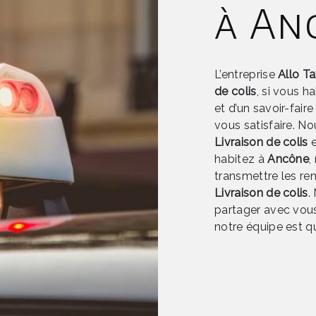
à An
L’entreprise
Allo T
de colis
, si vous h
et d’un savoir-fair
vous satisfaire. N
Livraison de colis
e
habitez à
Ancône
,
transmettre les re
Livraison de colis
.
partager avec vous
notre équipe est qu