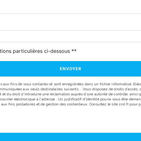
deau des cookies
tions particulières ci-dessous **
ENVOYER
x fins de vous contacter et sont enregistrées dans un fichier informatisé. Elles 
uniquées aux seuls destinataires suivants: . Vous disposez de droits d’accès, de r
 et du droit d’introduire une réclamation auprès d’une autorité de contrôle, ainsi
r courrier électronique à l'adresse . Un justificatif d'identité pourra vous être d
aux fins probatoires et de gestion des contentieux. Consultez le site cnil.fr pour p