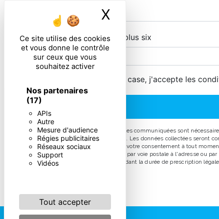
X
Masquer le ban
Combien font cinq plus six
Ce site utilise des cookies
et vous donne le contrôle
sur ceux que vous
souhaitez activer
En cochant cette case, j'accepte les condi
Nos partenaires
(17)
APIs
Autre
Mesure d'audience
** Les données personnelles communiquées sont nécessaires au
Régies publicitaires
répondre à votre message. Les données collectées seront comm
Réseaux sociaux
d’opposition, de retrait de votre consentement à tout moment
Support
pouvez exercer ces droits par voie postale à l'adresse ou pa
prise de contact puis pendant la durée de prescription légale 
Vidéos
Tout accepter