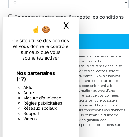
En cochant cette case, j'accepte les conditions
X
Masquer le ban
particulières ci-dessous **
Ce site utilise des cookies
ENVOYER
et vous donne le contrôle
sur ceux que vous
** Les données personnelles communiquées sont nécessaires aux
souhaitez activer
fins de vous contacter et sont enregistrées dans un fichier
informatisé. Elles sont destinées à et ses sous-traitants dans le seul
but de répondre à votre message. Les données collectées seront
Nos partenaires
communiquées aux seuls destinataires suivants: . Vous disposez
(17)
de droits d’accès, de rectification, d’effacement, de portabilité, de
limitation, d’opposition, de retrait de votre consentement à tout
APIs
moment et du droit d’introduire une réclamation auprès d’une
Autre
autorité de contrôle, ainsi que d’organiser le sort de vos données
Mesure d'audience
post-mortem. Vous pouvez exercer ces droits par voie postale à
Régies publicitaires
l'adresse ou par courrier électronique à l'adresse . Un justificatif
Réseaux sociaux
d'identité pourra vous être demandé. Nous conservons vos données
Support
pendant la période de prise de contact puis pendant la durée de
Vidéos
prescription légale aux fins probatoires et de gestion des
contentieux. Consultez le site cnil.fr pour plus d’informations sur
vos droits.