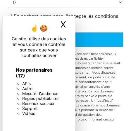
En cochant cette case, j'accepte les conditions
X
Masquer le ban
particulières ci-dessous **
Ce site utilise des cookies
ENVOYER
et vous donne le contrôle
sur ceux que vous
** Les données personnelles communiquées sont nécessaires aux
souhaitez activer
fins de vous contacter et sont enregistrées dans un fichier
informatisé. Elles sont destinées à et ses sous-traitants dans le seul
but de répondre à votre message. Les données collectées seront
Nos partenaires
communiquées aux seuls destinataires suivants: . Vous disposez
(17)
de droits d’accès, de rectification, d’effacement, de portabilité, de
limitation, d’opposition, de retrait de votre consentement à tout
APIs
moment et du droit d’introduire une réclamation auprès d’une
Autre
autorité de contrôle, ainsi que d’organiser le sort de vos données
Mesure d'audience
post-mortem. Vous pouvez exercer ces droits par voie postale à
Régies publicitaires
l'adresse ou par courrier électronique à l'adresse . Un justificatif
Réseaux sociaux
d'identité pourra vous être demandé. Nous conservons vos données
Support
pendant la période de prise de contact puis pendant la durée de
Vidéos
prescription légale aux fins probatoires et de gestion des
contentieux. Consultez le site cnil.fr pour plus d’informations sur
vos droits.